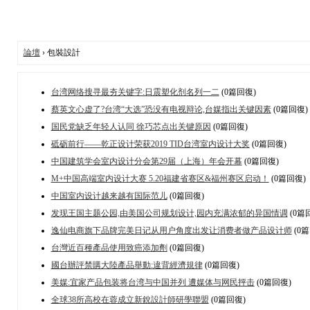
論壇
› 包裝設計
台湾网络搜寻最夯关键字:日震塑化剂名列一二
(0篇回復)
蔡英文心虚了?台湾“大选”恐没有电视辩论,台媒指出关键因素
(0篇回復)
国民党缺乏年轻人认同 徐巧芯点出关键原因
(0篇回復)
砥砺前行——乾正设计荣获2019 TID台湾室内设计大奖
(0篇回復)
中国建筑学会室内设计分会第29届（上海）年会开幕
(0篇回復)
M+中国高端室内设计大赛 5.20福建省赛区&福州赛区启动！
(0篇回復)
中国室内设计越来越有国际范儿
(0篇回復)
发现王国主题公园,由美国公司规划设计,园内充满浓郁的异国情调
(0篇
逸仙电商旗下品牌完美日记从用户角度出发让消费者做产品设计师
(0
台灣近百種產品使用致癌添加劑
(0篇回復)
國台辦評禁購大陸產品舉動:違背經濟規律
(0篇回復)
美媒:宜家产品包装将台湾与中国并列 遭媒体与网民抨击
(0篇回復)
全球38所高校在蓉成立新銳設計師研學聯盟
(0篇回復)