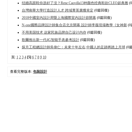
结婚高跟鞋你选好了没？Rene Caovilla13种颜色经典鞋款CLEO超典雅
(
台灣南華大學打造設計人才 跨域菁英廣獲肯定
(0篇回復)
2018中國室內設計周暨上海國際室內設計節開幕
(0篇回復)
N-one國際品牌設計師集合店北京開幕 設計師李薇現場教學《女神新
(
不用美国技术 这家民族品牌自己设计内存
(0篇回復)
歌爾推出新一代4G智能手表參考設計
(0篇回復)
探月工程總設計師吳偉仁︰未來十年左右,中國人的足跡將踏上月球
(0
頁:
1
2
3
4
[5]
6
7
8
9
10
查看完整版本:
包裝設計