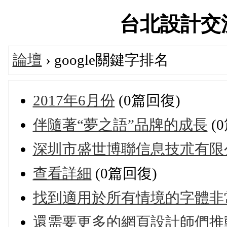
台北設計交流論
論壇
› google關鍵字排名
2017年6月份
(0篇回復)
伴隨著“夢之語”品牌的成長
(
深圳市盛世博聯信息技朮有限
查看詳細
(0篇回復)
找到適用於所有情境的字體非
還需要更多的網頁設計師們推