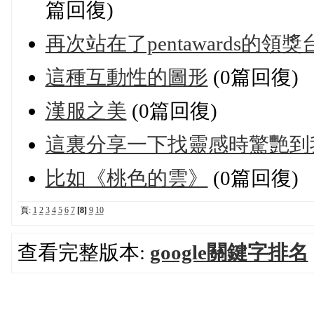
篇回復)
再次站在了pentawards的領獎
這種互動性的圖形
(0篇回復)
漢服之美
(0篇回復)
這裏分享一下找靈感時驚艷到
比如《桃色的雲》
(0篇回復)
頁:
1
2
3
4
5
6
7
[8]
9
10
查看完整版本:
google關鍵字排名