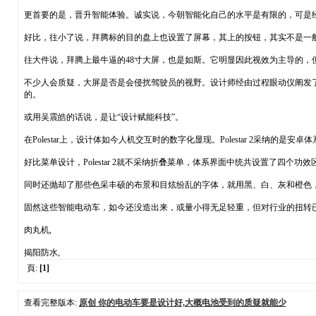
更首要的是，晋升智能体验。诚实说，今朝智能化自己的水平是有限的，可是
好比，往小了说，拜腾标的目的盘上也设置了屏幕，其上的按钮，其实不是一
往大件说，拜腾上最牛逼的48寸大屏，也是如斯。它明显因此视效为主导的
不少人会质疑，大屏是否是会侵扰驾驶员的视野。设计师经由过程眼动仪阐发
的。
或用吴震皓的话说，是让“设计赋能科技”。
在Polestar上，设计体如今人机交互时的数字化显现。Polestar 2采纳
好比菜单设计，Polestar 2就不采纳折叠菜单，体系界面中统共设置了四
同时还抛却了那些色采丰硕的布景和目炫纷乱的字体，就用黑、白、灰和橙色
固然这些智能电动车，如今还没造出来，或量小得无足轻重，但对行业的扭转
肉丸机,
揭阳防水,
頁:
[1]
查看完整版本:
原创 你的电动车要是设计好,大概电池受到的质疑就能少