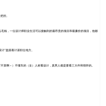
量把控。
者价值几毛钱，一位设计师职业生活可以接触到的最昂贵的项目和最廉价的项目，他都
设计”盘踞着计谋职位地方。
些可不算啊～）不懂车的（女）人材看设计，真男人都是要看三大件和情怀的。