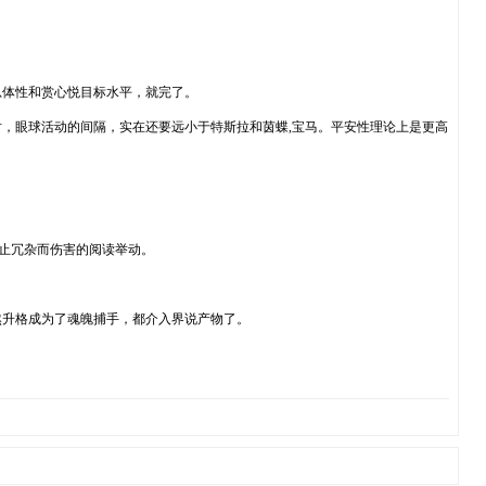
总体性和赏心悦目标水平，就完了。
，眼球活动的间隔，实在还要远小于特斯拉和茵蝶,宝马。平安性理论上是更高
防止冗杂而伤害的阅读举动。
然升格成为了魂魄捕手，都介入界说产物了。