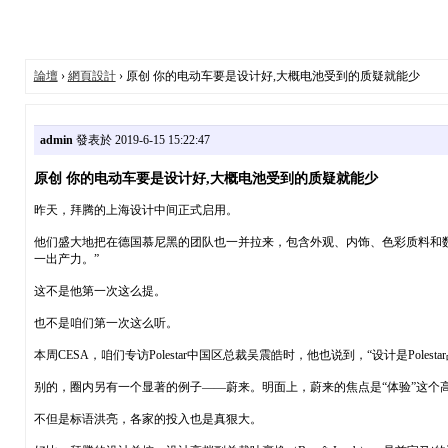
論壇
›
網頁設計
› 原创 你的电动车要是设计好,大概电池受到的质疑就能少
admin
發表於 2019-6-15 15:22:47
原创 你的电动车要是设计好,大概电池受到的质疑就能少
昨天，拜腾的上海设计中间正式启用。
他们盛大地把在德国慕尼黑的团队也一并拉来，包含外观、内饰、色彩质料和数字交互（
一出产力。”
这不是他第一次这么提。
也不是咱们第一次这么听。
本周CESA，咱们专访Polestar中国区总裁吴震皓时，他也说到，“设计是Poles
别的，圈内另有一个显著的例子——蔚来。明面上，蔚来的焦点是“体验”这个
不但是标语洪亮，各家的投入也是真狠大。