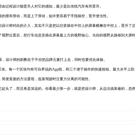
经由过程设计能晋升人对它的感知，最少是比传统汽车有所晋升。
般的摆布滑动，而是上下滑动，如许更容易于手指操控，晋升便当性。
，但设计师对此的介入，其实不只是把以往竖插在中控上的屏幕横摊在中控上，晋升了
了视野位置后，把行车信息安插在屏幕最上方的视野核心。当你的视野从路移到大屏时
的是安卓体系，设计师的斟酌在于不但把品牌元素打上去，同时也要优化体验。
个功效区块。每一个区块均有可自界说的App组，和三个便于操作的快捷按钮。最大水平上
，简便直接的方法显现，低落驾驶时注重力分离的可能性。
已起头了，而且将是深远的。你看最少第一步，就是把设计师，从边沿搞装修的，忽