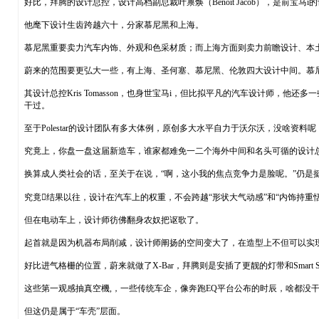
好比，拜腾的设计总控，设计高档副总裁叶禀焕（Benoît Jacob），是前宝
他麾下设计生齿跨越六十，分家慕尼黑和上海。
慕尼黑重要卖力汽车内饰、外观和色采材质；而上海方面则卖力前瞻设计、本
蔚来的范围要更弘大一些，有上海、圣何塞、慕尼黑、伦敦四大设计中间。慕
其设计总控Kris Tomasson，也身世宝马i，但比拟平凡的汽车设计师
干过。
至于Polestar的设计团队有多大体例，原创多大水平自力于沃尔沃，没啥资料呢，不外
究竟上，你盘一盘这届新造车，谁家都难免一二个海外中间和名头可循的设计总
换算成人类社会的话，至关于在说，“啊，这小我的焦点竞争力是脸呢。”仍是
究竟结果以往，设计在汽车上的权重，不会跨越“形状大气动感”和“内饰持
但在电动车上，设计师彷佛翻身农奴把讴歌了。
起首就是因为机器布局削减，设计师阐扬的空间变大了，在造型上不但可以实
好比进气格栅的位置，蔚来就做了X-Bar，拜腾则是安插了更靓的灯带和Smart
这些第一观感抽真空機,，一些传统车企，像奔跑EQ平台公布的时辰，啥都没
但这仍是属于“车壳”层面。