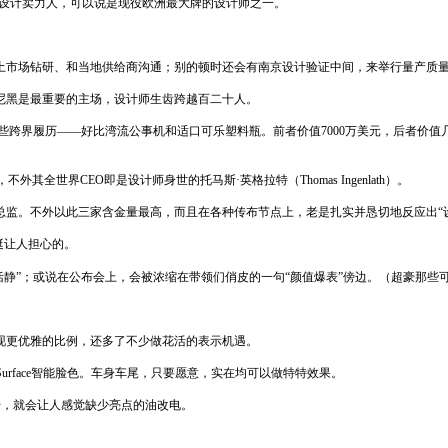
马i的设计卖力人，可以说是现役欧洲最大牌的设计师之一。
土市场钻研、和当地供给商沟通；别的顿时还会有南京设计验证中间，来举行量产质
尼黑是最重要的主场，设计师生齿跨越百二十人。
，他还多一些跨界履历——好比湾流公事机和适口可乐塑料瓶。前者价值7000万美元，后
其全世界CEO即是设计师身世的托马斯·英格拉特（Thomas Ingenlath）。
监。不外以此三家含金量最高，而且在各种传布节点上，老是扎实并恳切地反应出“
挺让人担心的。
重恬静”；或说在公布会上，会被浓缩在带领们俏皮的一句“颜值爆表”傍边。（超豪那
现更优雅的比例，还多了不少做花活的表示机遇。
 Surface智能脸色。车身车尾，只要愿意，实在均可以做特特效果。
干，就会让人感觉缺少亮点的油改电。