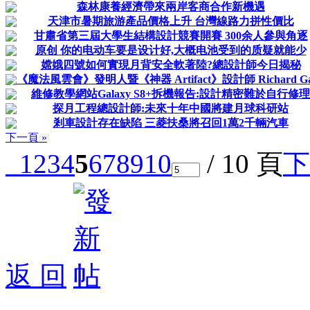
森林康養經濟帶來兩岸客商合作新機遇
天津市暑期旅游產品價格上升 台灣線路力拼性價比
甘肅省第三屆大學生結構設計競賽開賽 300余人參與角逐
原创 你的电动车要是设计好,大概电池受到的质疑就能少
嫦娥四號如何實現月背安全軟著陸?總設計師今日揭秘
《魔法風雲會》發明人暨《神器 Artifact》設計師 Richard Ga
維修教學網站Galaxy S8+拆機報告:設計精密難於自行修理
探月工程總設計師:未來十年中國將建月球科研站
剎車設計存在缺陷 三菱扶桑將召回1萬2千輛汽車
下一頁 »
1
2
3
4
5
6
7
8
9
10
/ 10 頁
下
返 回