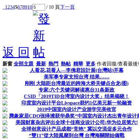
1
2
3
4
5
6
7
8
9
10
/ 10 頁
下一頁
返 回
新窗
全部主題
最新
熱門
熱帖
精華
更多
作者
回復/查看
最後
人看花,花看人—李佛君設計展(台灣站)开幕
美军事专家支招台湾 结果……
刚刚 大陆距台湾最近的跨海大桥关键点合龙(图)
专家:六个关键词解读惠台31条新政
CSID「2019TID台湾室内设计大奖」结果揭晓！
印度室内设计平台Livspace获约1亿美元新一轮融资
2019中国室内设计产业游学完美收官
腾象家居CDO张绎潍获华鼎奖“中国室内设计杰出青年设计
美国财富杂志评出全球十佳商业设计公司:华为位居第六!
全球创意设计产品成都“竞艳” 冀以交流促多元合作
“雙11”從大陸風靡到台灣 台灣海關開始備戰