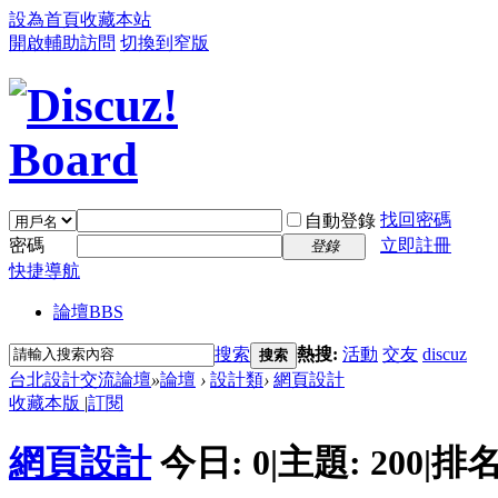
設為首頁
收藏本站
開啟輔助訪問
切換到窄版
找回密碼
自動登錄
密碼
立即註冊
登錄
快捷導航
論壇
BBS
搜索
熱搜:
活動
交友
discuz
搜索
台北設計交流論壇
»
論壇
›
設計類
›
網頁設計
收藏本版
|
訂閱
網頁設計
今日:
0
|
主題:
200
|
排名