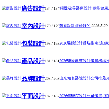
廣告設計
科图:破界醫療設計,赋能健康未来
134
/ 134
室內設計
醫養設計评价好的
2026-5-29
179
/ 179
包裝設計
2026醫院設計避坑指南:這3家最
193
/ 193
產品設計
2026醫療建筑設計優質機構推薦
181
/ 181
品牌設計
山东知名醫院設計公司推薦:專業
203
/ 203
平面設計
2026年醫院設計公司優選,這3家
187
/ 187