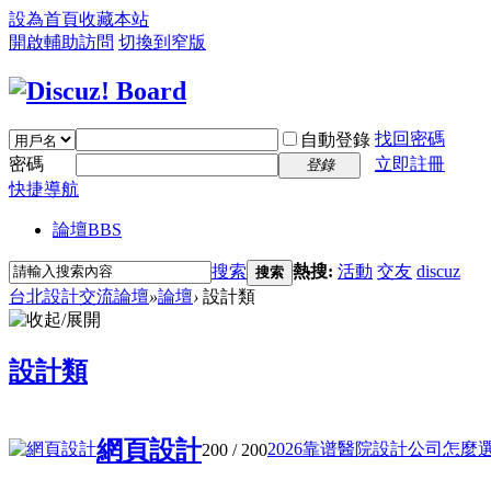
設為首頁
收藏本站
開啟輔助訪問
切換到窄版
找回密碼
自動登錄
密碼
立即註冊
登錄
快捷導航
論壇
BBS
搜索
熱搜:
活動
交友
discuz
搜索
台北設計交流論壇
»
論壇
›
設計類
設計類
網頁設計
2026靠谱醫院設計公司怎麼選?3
200
/ 200