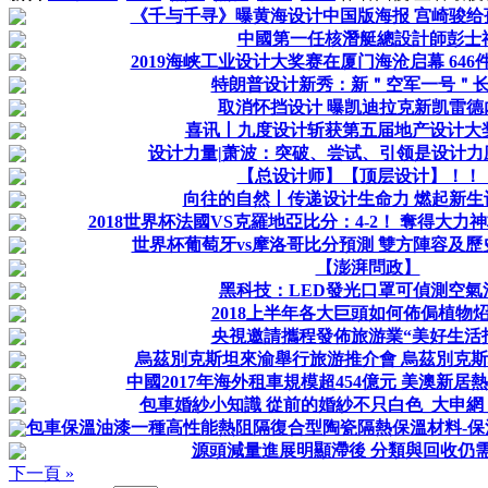
《千与千寻》曝黄海设计中国版海报 宫崎骏给
中國第一任核潛艇總設計師彭士
2019海峡工业设计大奖赛在厦门海沧启幕 646
特朗普设计新秀：新＂空军一号＂
取消怀挡设计 曝凯迪拉克新凯雷德
喜讯丨九度设计斩获第五届地产设计大
设计力量|萧波：突破、尝试、引领是设计力
【总设计师】【顶层设计】！！
向往的自然丨传递设计生命力 燃起新生
2018世界杯法國VS克羅地亞比分：4-2！ 奪得大力
世界杯葡萄牙vs摩洛哥比分預測 雙方陣容及
【澎湃問政】
黑科技：LED發光口罩可偵測空氣
2018上半年各大巨頭如何佈侷植物
央視邀請攜程發佈旅游業“美好生活
烏茲別克斯坦來渝舉行旅游推介會 烏茲別克斯
中國2017年海外租車規模超454億元 美澳新
包車婚紗小知識 從前的婚紗不只白色_大申網
包車保溫油漆一種高性能熱阻隔復合型陶瓷隔熱保溫材料-保溫隔
源頭減量進展明顯滯後 分類與回收仍
下一頁 »