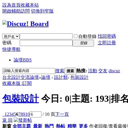
設為首頁
收藏本站
開啟輔助訪問
切換到窄版
找回密碼
自動登錄
密碼
立即註冊
登錄
快捷導航
論壇
BBS
搜索
熱搜:
活動
交友
discuz
搜索
台北設計交流論壇
»
論壇
›
設計類
›
包裝設計
收藏本版
|
訂閱
包裝設計
今日:
0
|
主題:
193
|
排名
1
2
3
4
5
6
7
8
9
10
/ 10 頁
下一頁
返 回
新窗
全部主題
最新
熱門
熱帖
精華
更多
作者
回復/查看
最後