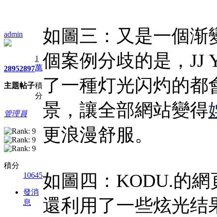
如圖三：又是一個渐
admin
個案例分歧的是，JJ 
1
萬
2895
2897
了一種灯光闪灼的都
主題
帖子
積
分
景，讓全部網站變得
管理員
更浪漫舒服。
積分
如圖四：KODU.的
10645
發消
還利用了一些炫光结
息