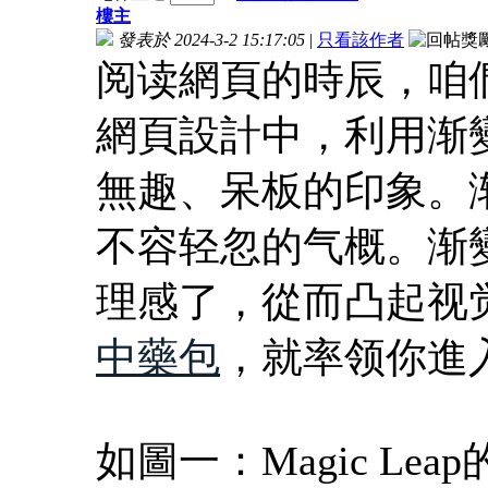
樓主
發表於 2024-3-2 15:17:05
|
只看該作者
阅读網頁的時辰，咱
網頁設計中，利用渐
無趣、呆板的印象。
不容轻忽的气概。渐
理感了，從而凸起视
中藥包
，就率领你進
如圖一：Magic L