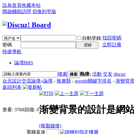
設為首頁
收藏本站
開啟輔助訪問
切換到窄版
找回密碼
自動登錄
密碼
立即註冊
登錄
快捷導航
論壇
BBS
搜索
熱搜:
活動
交友
discuz
搜索
台北設計交流論壇
»
論壇
›
推廣類
›
google關鍵字排名
›
渐變背景
返回列表
渐變背景的設計是網
查看:
3768
|
回復:
0
[複製鏈接]
電梯直達